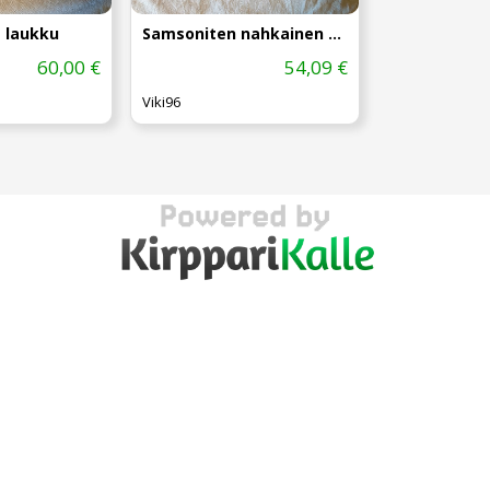
 laukku
Samsoniten nahkainen olka laukku
60,00 €
54,09 €
Viki96