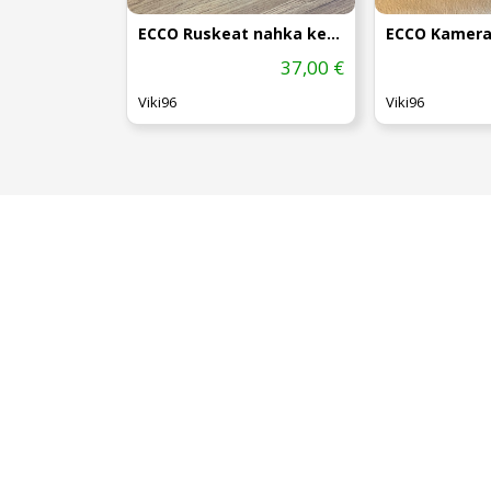
ECCO Ruskeat nahka kengät koko:44
ECCO Kamera
37,00 €
Viki96
Viki96